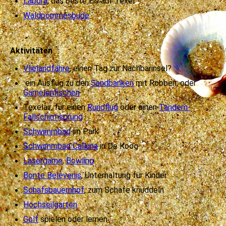
Labora
, das beste Eis auf Texel
Waldpommesbude
Aktivitäten
Vlielandfähre
, einen Tag zur Nachbarinsel?
ein Ausflug zu den
Sandbänken
mit Robben, oder
Garnelenfischen
Texelair, für einen
Rundflug
oder einen
Tandem-
Fallschirmsprung
Schwimmbad
im Park
Schwimmbad Calluna
in De Koog
Lasergame
,
Bowling
Bonte Belevenis
, Unterhaltung für Kinder
Schafsbauernhof
, zum Schafe knuddeln
Hochseilgarten
Golf
spielen oder lernen