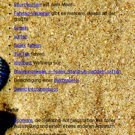
Sportfischen
auf dem Meer
Fahrrad-Verleiher
gibt es mehrere, dieses ist der
größte
segeln
surfen
Solex
f
ahren
TukTuk
fahren
Wollbad
, Wellness pur
Brandungskajak, e-foilen, Stand-up-paddeln, raften
Besichtigung einer
Bierbrauerei
Seenotrettungsboot
Natur
Ecomare
, die Seehund-Auffangstation mit toller
Ausstellung und einem etwas anderen Aquarium
Tx44, Seehunde schauen,