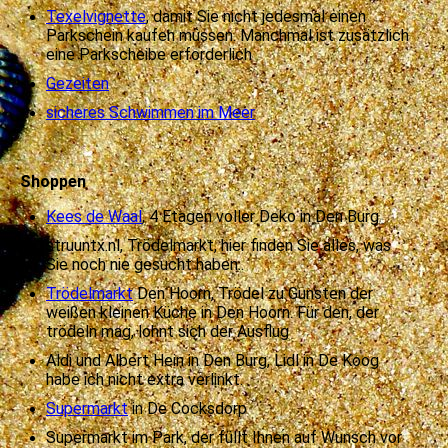
Texelvignette
, damit Sie nicht jedesmal einen
Parkschein kaufen müssen. Manchmal ist zusätzlich
eine Parkscheibe erforderlich
Gezeiten
sicheres Schwimmen im Meer
Shoppen
Kees de Waal
, 4 Etagen voller Deko in Den Burg
struuntx.nl, Trödelmarkt, hier finden Sie alles, was
Sie noch nie gesucht haben..
Trödelmarkt
Den Hoorn, Trödel zu Gunsten der
weißen kleinen Küche in Den Hoorn. Für den, der
trödeln mag, lohnt sich der Ausflug
Aldi und Albert Hein in Den Burg, Lidl in De Koog
habe ich nicht extra verlinkt.
Supermarkt
in De Cocksdorp
Supermarkt im Park, der füllt Ihnen auf Wunsch vor