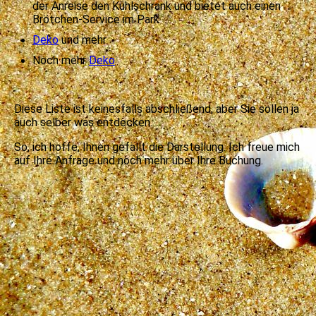
der Anreise den Kühlschrank und bietet auch einen
Brötchen-Service im Park
Deko
und mehr
Noch mehr
Deko
Diese Liste ist keinesfalls abschließend, aber Sie sollen ja
auch selber was entdecken.
So, ich hoffe, Ihnen gefällt die Darstellung. Ich freue mich
auf Ihre Anfrage und noch mehr über Ihre Buchung.