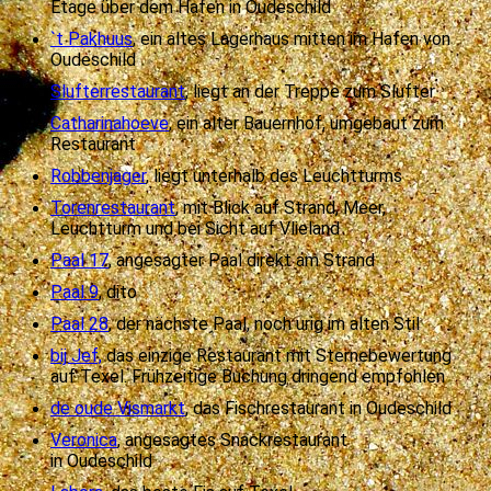
Etage über dem Hafen in Oudeschild
`t Pakhuus
, ein altes Lagerhaus mitten im Hafen von
Oudeschild
Slufterrestaurant
, liegt an der Treppe zum Slufter
Catharinahoeve
, ein alter Bauernhof, umgebaut zum
Restaurant
Robbenjager
, liegt unterhalb des Leuchtturms
Torenrestaurant
, mit Blick auf Strand, Meer,
Leuchtturm und bei Sicht auf Vlieland
Paal 17
, angesagter Paal direkt am Strand
Paal 9
, dito
Paal 28
, der nächste Paal, noch urig im alten Stil
bij Jef,
das einzige Restaurant mit Sternebewertung
auf Texel. Frühzeitige Buchung dringend empfohlen
de oude Vismarkt
, das Fischrestaurant in Oudeschild
Veronica
, angesagtes Snackrestaurant
in Oudeschild