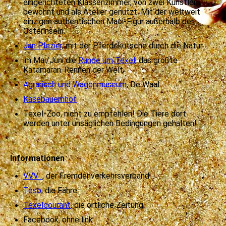
eingerichteten Klassenzimmer, von zwei Künstlern
bewohnt und als Atelier genutzt. Mit der weltweit
einzigen authentischen Maoi-Figur außerhalb der
Osterinseln.
Jan Plezier
, mit der Pferdekutsche durch die Natur
im Mai/Juni die
Runde um Texel
, das größte
Katamaran-Rennen der Welt
Agrarisch und Wagenmuseum
, De Waal
Käsebauernhof
Texel-Zoo, nicht zu empfehlen! Die Tiere dort
werden unter unsäglichen Bedingungen gehalten!
Informationen
VVV
, der Fremdenverkehrsverband
Teso
, die Fähre
Texelcourant
, die örtliche Zeitung
Facebook, ohne link