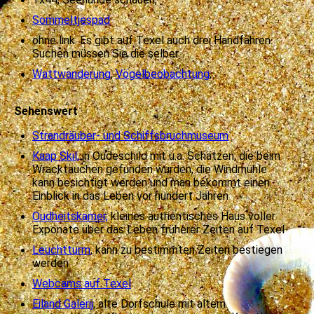
Sommeltjespad
ohne link: Es gibt auf Texel auch drei Handfähren.
Suchen müssen Sie die selber...
Wattwanderung
,
Vögelbeobachtung
,
Sehenswert
Strandräuber- und Schiffsbruchmuseum
Kaap Skil,
in Oudeschild mit u.a. Schätzen, die beim
Wracktauchen gefunden wurden, die Windmühle
kann besichtigt werden und man bekommt einen
Einblick in das Leben vor hundert Jahren
Oudheitskamer,
kleines authentisches Haus voller
Exponate über das Leben früherer Zeiten auf Texel
Leuchtturm
, kann zu bestimmten Zeiten bestiegen
werden
Webcams auf Texel
Eiland Galerij
, alte Dorfschule mit altem