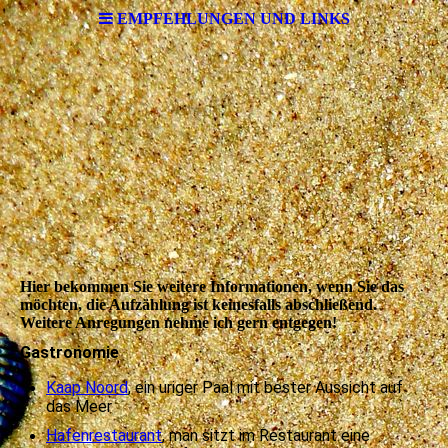
EMPFEHLUNGEN UND LINKS
Hier bekommen Sie weitere Informationen, wenn Sie das
möchten, die Aufzählung ist keinesfalls abschließend.
Weitere Anregungen nehme ich gern entgegen!
Gastronomie
Kaap Noord
, ein uriger Paal mit bester Aussicht auf
das Meer
Hafenrestaurant
, man sitzt im Restaurant eine